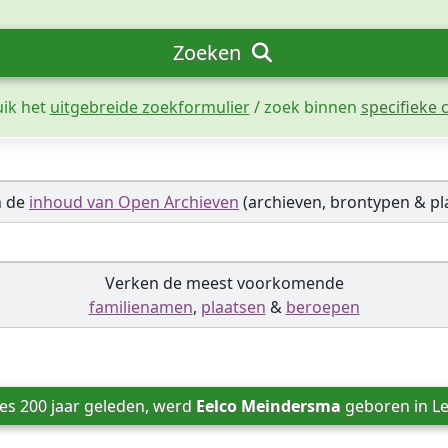
Zoeken
uik het
uitgebreide zoekformulier
/ zoek binnen
specifieke c
n de
inhoud van Open Archieven
(archieven, brontypen & pl
Verken de meest voorkomende
familienamen
,
plaatsen
&
beroepen
es 200 jaar geleden, werd 
Eelco Meindersma
 geboren in 
L