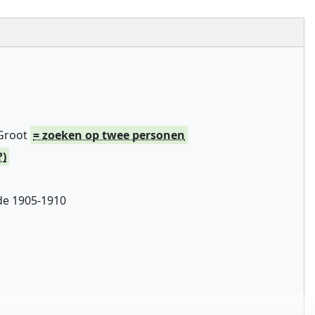
 Groot
= zoeken op twee personen
?)
de 1905-1910