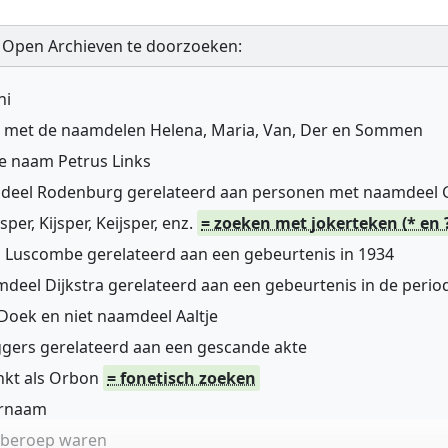
 Open Archieven te doorzoeken:
ni
n met de naamdelen Helena, Maria, Van, Der en Sommen
de naam Petrus Links
mdeel Rodenburg gerelateerd aan personen met naamdeel
r, Kijsper, Keijsper, enz.
= zoeken met jokerteken (* en 
 Luscombe gerelateerd aan een gebeurtenis in 1934
deel Dijkstra gerelateerd aan een gebeurtenis in de perio
oek en niet naamdeel Aaltje
gers gerelateerd aan een gescande akte
nkt als Orbon
= fonetisch zoeken
ernaam
n beroep waren