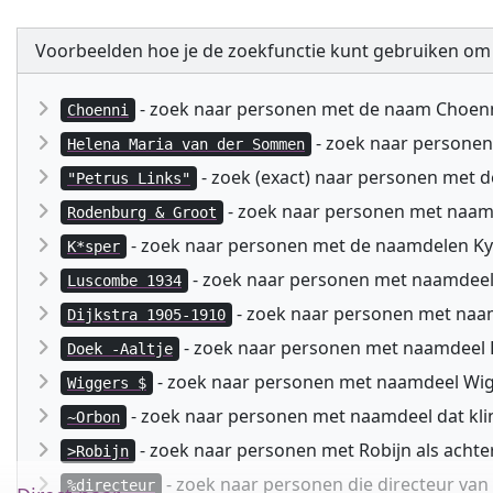
Voorbeelden hoe je de zoekfunctie kunt gebruiken om
- zoek naar personen met de naam Choen
Choenni
- zoek naar persone
Helena Maria van der Sommen
- zoek (exact) naar personen met 
"Petrus Links"
- zoek naar personen met naa
Rodenburg & Groot
- zoek naar personen met de naamdelen Kyspe
K*sper
- zoek naar personen met naamdeel
Luscombe 1934
- zoek naar personen met naam
Dijkstra 1905-1910
- zoek naar personen met naamdeel D
Doek -Aaltje
- zoek naar personen met naamdeel Wig
Wiggers $
- zoek naar personen met naamdeel dat kli
~Orbon
- zoek naar personen met Robijn als acht
>Robijn
- zoek naar personen die directeur va
%directeur