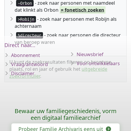
- zoek naar personen met naamdeel
~Orbon
dat klinkt als Orbon
= fonetisch zoeken
- zoek naar personen met Robijn als
>Robijn
achternaam
- zoek naar personen die directeur
%directeur
van beroep waren
Direct naar...
Nieuwsbrief
Abonnement
U kunt de zoekresultaten filteren op brontype,
Voor ontwikkelaars
Vraag/antwoord
plaats, rol en jaar of gebruik het
uitgebreide
Disclaimer
zoekformulier
.
Bewaar uw familiegeschiedenis, vorm
een digitaal familiearchief
Probeer Familie Archivaris eens uit