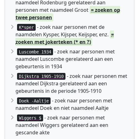
naamdeel Rodenburg gerelateerd aan
personen met naamdeel Groot
= zoeken op
twee personen
- zoek naar personen met de
K*sper
naamdelen Kysper, Kijsper, Keijsper, enz.
=
zoeken met jokerteken (* en ?)
- zoek naar personen met
Luscombe 1934
naamdeel Luscombe gerelateerd aan een
gebeurtenis in 1934
- zoek naar personen met
Dijkstra 1905-1910
naamdeel Dijkstra gerelateerd aan een
gebeurtenis in de periode 1905-1910
- zoek naar personen met
Doek -Aaltje
naamdeel Doek en niet naamdeel Aaltje
- zoek naar personen met
Wiggers $
naamdeel Wiggers gerelateerd aan een
gescande akte