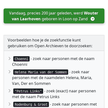
Vandaag, precies 200 jaar geleden, werd 
Wouter 
van Laarhoven
 geboren in 
Loon op Zand
Voorbeelden hoe je de zoekfunctie kunt
gebruiken om Open Archieven te doorzoeken:
- zoek naar personen met de naam
Choenni
Choenni
- zoek naar
Helena Maria van der Sommen
personen met de naamdelen Helena, Maria,
Van, Der en Sommen
- zoek (exact) naar personen
"Petrus Links"
met de naam Petrus Links
- zoek naar personen met
Rodenburg & Groot