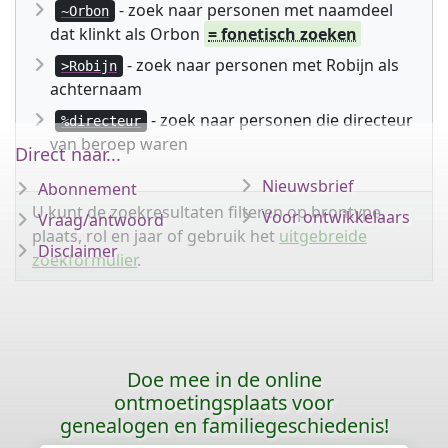
- zoek naar personen met naamdeel
~Orbon
dat klinkt als Orbon
= fonetisch zoeken
- zoek naar personen met Robijn als
>Robijn
achternaam
- zoek naar personen die directeur
%directeur
van beroep waren
Direct naar...
Nieuwsbrief
Abonnement
U kunt de zoekresultaten filteren op brontype,
Voor ontwikkelaars
Vraag/antwoord
plaats, rol en jaar of gebruik het
uitgebreide
Disclaimer
zoekformulier
.
Doe mee in de online
ontmoetingsplaats voor
genealogen en familiegeschiedenis!