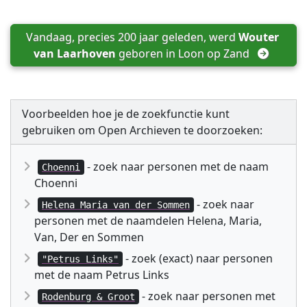
Vandaag, precies 200 jaar geleden, werd 
Wouter 
van Laarhoven
 geboren in 
Loon op Zand
Voorbeelden hoe je de zoekfunctie kunt
gebruiken om Open Archieven te doorzoeken:
- zoek naar personen met de naam
Choenni
Choenni
- zoek naar
Helena Maria van der Sommen
personen met de naamdelen Helena, Maria,
Van, Der en Sommen
- zoek (exact) naar personen
"Petrus Links"
met de naam Petrus Links
- zoek naar personen met
Rodenburg & Groot