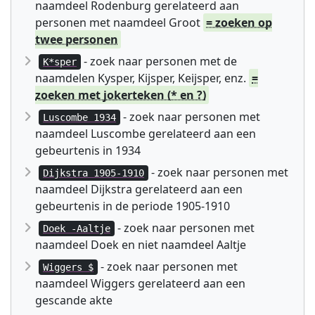
naamdeel Rodenburg gerelateerd aan
personen met naamdeel Groot
= zoeken op
twee personen
- zoek naar personen met de
K*sper
naamdelen Kysper, Kijsper, Keijsper, enz.
=
zoeken met jokerteken (* en ?)
- zoek naar personen met
Luscombe 1934
naamdeel Luscombe gerelateerd aan een
gebeurtenis in 1934
- zoek naar personen met
Dijkstra 1905-1910
naamdeel Dijkstra gerelateerd aan een
gebeurtenis in de periode 1905-1910
- zoek naar personen met
Doek -Aaltje
naamdeel Doek en niet naamdeel Aaltje
- zoek naar personen met
Wiggers $
naamdeel Wiggers gerelateerd aan een
gescande akte