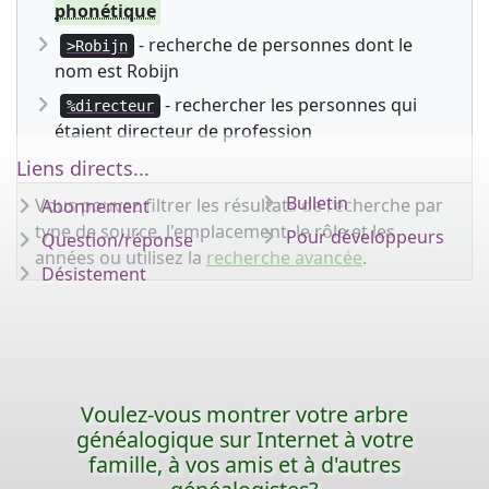
phonétique
- recherche de personnes dont le
>Robijn
nom est Robijn
- rechercher les personnes qui
%directeur
étaient directeur de profession
Liens directs...
Bulletin
Vous pouvez filtrer les résultats de recherche par
Abonnement
type de source, l'emplacement, le rôle et les
Pour développeurs
Question/réponse
années ou utilisez la
recherche avancée
.
Désistement
Voulez-vous montrer votre arbre
généalogique sur Internet à votre
famille, à vos amis et à d'autres