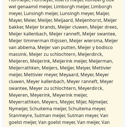
wel genaamd meijer, Limborgh meijer, Limborgh
meyer, Lunsingh meijer, Lunsingh meyer, Maijer,
Mayer, Meier, Meiijer, Meijaard, Meijenhorst, Meijer
bakker, Meijer brands, Meijer cluwen, Meijer drees,
Meijer kallenbach, Meijer ranneft, Meijer swantee,
Meijer timmerman thijssen, Meijer wiersma, Meijer
van abbema, Meijer van putten, Meijer y bodisco
massink, Meijer zu schlochtern, Meijerdirck,
Meijeren, Meijerink, Meijerink meijer, Meijerman,
Meijerrathken, Meijers, Meijjer, Meiyer, Mettivier
meijer, Mettivier meyer, Meyaard, Meyer, Meyer
cluwen, Meyer kallenbach, Meyer ranneft, Meyer
swantee, Meyer zu schlochtern, Meyerdirck,
Meyeren, Meyerink, Meyerink meijer,
Meyerrathken, Meyers, Meyjer, Mijer, Nijmeijer,
Nymeijer, Schuitema meijer, Schuitema meyer,
Stanmeyre, Sutman meijer, Sutman meyer, Van
goelst meijer, Van goelst meyer, Van meijer, Van