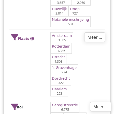
3.657
2.960
Huwelijk
Doop
2.814
727
Notariële inschrijving
531
Amsterdam
Meer …
Plaats
3.505
Rotterdam
1.386
Utrecht
1.303
's-Gravenhage
974
Dordrecht
322
Haarlem
293
Geregistreerde
Meer …
Rol
6.775