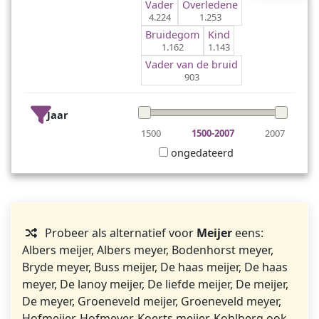
Vader
Overledene
4.224
1.253
Bruidegom
Kind
1.162
1.143
Vader van de bruid
903
Jaar
1500
1500-2007
2007
ongedateerd
Probeer als alternatief voor
Meijer
eens:
Albers meijer, Albers meyer, Bodenhorst meyer,
Bryde meyer, Buss meijer, De haas meijer, De haas
meyer, De lanoy meijer, De liefde meijer, De meijer,
De meyer, Groeneveld meijer, Groeneveld meyer,
Hofmeijer, Hofmeyer, Koerts meijer, Kohlberg ook