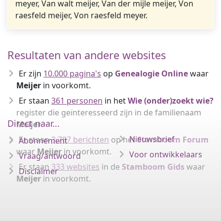
meyer, Van walt meijer, Van der mijle meijer, Von
raesfeld meijer, Von raesfeld meyer.
Resultaten van andere websites
Er zijn
10.000 pagina's
op
Genealogie Online
waar
Meijer
in voorkomt.
Er staan
361 personen
in het
Wie (onder)zoekt wie?
register die geïnteresseerd zijn in de familienaam
Direct naar...
Meijer
.
Nieuwsbrief
Er staan
3.787 berichten
op het
Stamboom Forum
Abonnement
waar
Meijer
in voorkomt.
Voor ontwikkelaars
Vraag/antwoord
Er staan
333 websites
in de
Stamboom Gids
waar
Disclaimer
Meijer
in voorkomt.