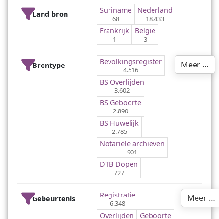
Suriname
Nederland
Land bron
68
18.433
Frankrijk
België
1
3
Bevolkingsregister
Meer …
Brontype
4.516
BS Overlijden
3.602
BS Geboorte
2.890
BS Huwelijk
2.785
Notariële archieven
901
DTB Dopen
727
Registratie
Meer …
Gebeurtenis
6.348
Overlijden
Geboorte