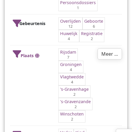
Persoonsdossiers
1
Overlijden
Geboorte
Gebeurtenis
12
6
Huwelijk
Registratie
4
2
Rijsdam
Meer …
Plaats
7
Groningen
4
Vlagtwedde
4
's-Gravenhage
2
's-Gravenzande
2
Winschoten
2