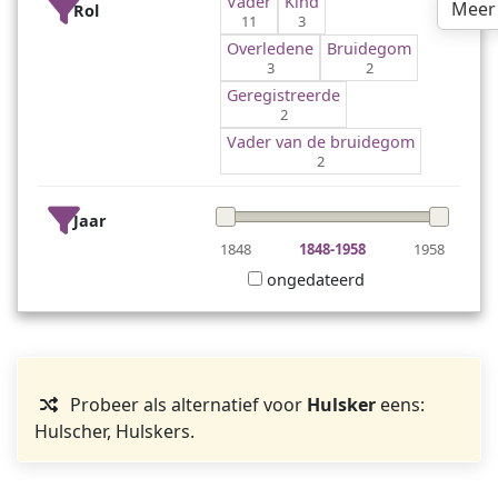
Vader
Kind
Meer
Rol
11
3
Overledene
Bruidegom
3
2
Geregistreerde
2
Vader van de bruidegom
2
Jaar
1848
1848-1958
1958
ongedateerd
Probeer als alternatief voor
Hulsker
eens:
Hulscher, Hulskers.