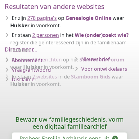
Resultaten van andere websites
Er zijn
278 pagina's
op
Genealogie Online
waar
Hulsker
in voorkomt.
Er staan
2 personen
in het
Wie (onder)zoekt wie?
register die geïnteresseerd zijn in de familienaam
Direct naar...
Hulsker
.
Nieuwsbrief
Er staan
11 berichten
op het
Stamboom Forum
Abonnement
waar
Hulsker
in voorkomt.
Voor ontwikkelaars
Vraag/antwoord
Er staan
2 websites
in de
Stamboom Gids
waar
Disclaimer
Hulsker
in voorkomt.
Bewaar uw familiegeschiedenis, vorm
een digitaal familiearchief
Probeer Familie Archivaris eens uit