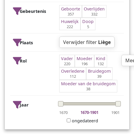
Geboorte
Overlijden
Gebeurtenis
357
332
Huwelijk
Doop
222
5
Verwijder filter
Liège
Plaats
Vader
Moeder
Kind
Mee
Rol
220
196
132
Overledene
Bruidegom
112
39
Moeder van de bruidegom
38
Jaar
1670
1670-1901
1901
ongedateerd