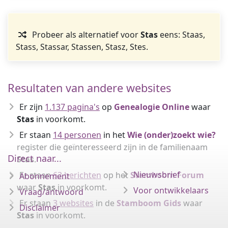
Probeer als alternatief voor
Stas
eens: Staas,
Stass, Stassar, Stassen, Stasz, Stes.
Resultaten van andere websites
Er zijn
1.137 pagina's
op
Genealogie Online
waar
Stas
in voorkomt.
Er staan
14 personen
in het
Wie (onder)zoekt wie?
register die geïnteresseerd zijn in de familienaam
Direct naar...
Stas
.
Nieuwsbrief
Er staan
63 berichten
op het
Stamboom Forum
Abonnement
waar
Stas
in voorkomt.
Voor ontwikkelaars
Vraag/antwoord
Er staan
3 websites
in de
Stamboom Gids
waar
Disclaimer
Stas
in voorkomt.