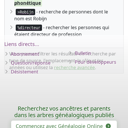
phonétique
- recherche de personnes dont le
>Robijn
nom est Robijn
- rechercher les personnes qui
%directeur
étaient directeur de profession
Liens directs...
Bulletin
Vous pouvez filtrer les résultats de recherche par
Abonnement
type de source, l'emplacement, le rôle et les
Pour développeurs
Question/réponse
années ou utilisez la
recherche avancée
.
Désistement
Recherchez vos ancêtres et parents
dans les arbres généalogiques publiés
Commencez avec Généalogie Online