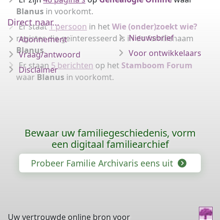
Blanus
in voorkomt.
Direct naar...
Er staat
1 persoon
in het
Wie (onder)zoekt wie?
Nieuwsbrief
register die geïnteresseerd is in de familienaam
Abonnement
Blanus
.
Voor ontwikkelaars
Vraag/antwoord
Er staan
5 berichten
op het
Stamboom Forum
Disclaimer
waar
Blanus
in voorkomt.
Bewaar uw familiegeschiedenis, vorm
een digitaal familiearchief
Probeer Familie Archivaris eens uit
Uw vertrouwde online bron voor