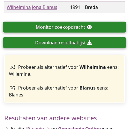
Wilhelmina Jona Blanus
1991
Breda
Monitor
zoekopdracht
Download
resultaatlijst
Probeer als alternatief voor
Wilhelmina
eens:
Willemina.
Probeer als alternatief voor
Blanus
eens:
Blanes.
Resultaten van andere websites
Er zijn
48 pagina's
op
Genealogie Online
waar