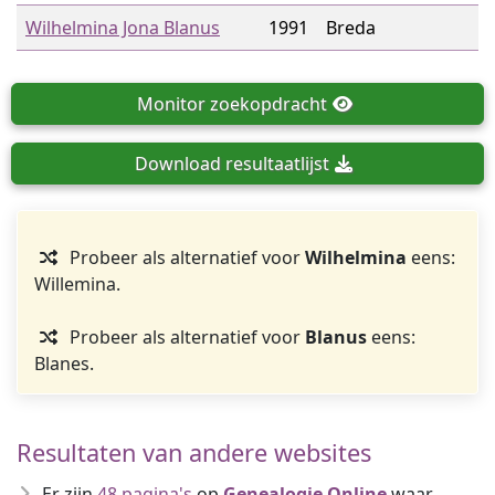
Wilhelmina Jona Blanus
1991
Breda
Monitor
zoekopdracht
Download
resultaatlijst
Probeer als alternatief voor
Wilhelmina
eens:
Willemina.
Probeer als alternatief voor
Blanus
eens:
Blanes.
Resultaten van andere websites
Er zijn
48 pagina's
op
Genealogie Online
waar