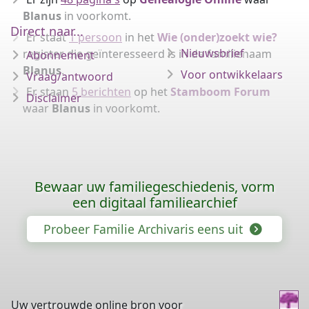
Blanus
in voorkomt.
Direct naar...
Er staat
1 persoon
in het
Wie (onder)zoekt wie?
Nieuwsbrief
register die geïnteresseerd is in de familienaam
Abonnement
Blanus
.
Voor ontwikkelaars
Vraag/antwoord
Er staan
5 berichten
op het
Stamboom Forum
Disclaimer
waar
Blanus
in voorkomt.
Bewaar uw familiegeschiedenis, vorm
een digitaal familiearchief
Probeer Familie Archivaris eens uit
Uw vertrouwde online bron voor