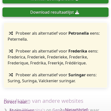
Download
resultaatlijst
Probeer als alternatief voor
Petronella
eens:
Peternella.
Probeer als alternatief voor
Frederika
eens:
Frederica, Frederiek, Frederieke, Frederike,
Frederique, Fredrika, Freerkje, Frédérique.
Probeer als alternatief voor
Suringar
eens:
Suring, Suringa, Valckenier suringar.
Resultaten van andere websites
Direct naar...
Nieuwsbrief
Er zijn
396 pagina's
op
Genealogie Online
waar
Abonnement