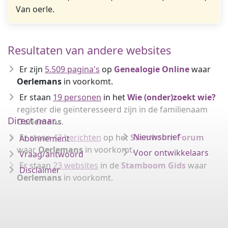
Van oerle.
Resultaten van andere websites
Er zijn
5.509 pagina's
op
Genealogie Online
waar
Oerlemans
in voorkomt.
Er staan
19 personen
in het
Wie (onder)zoekt wie?
register die geïnteresseerd zijn in de familienaam
Direct naar...
Oerlemans
.
Nieuwsbrief
Er staan
42 berichten
op het
Stamboom Forum
Abonnement
waar
Oerlemans
in voorkomt.
Voor ontwikkelaars
Vraag/antwoord
Er staan
23 websites
in de
Stamboom Gids
waar
Disclaimer
Oerlemans
in voorkomt.