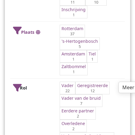
11
10
Inschrijving
1
Rotterdam
Plaats
37
's-Hertogenbosch
5
Amsterdam
Tiel
1
1
Zaltbommel
1
Vader
Geregistreerde
Meer
Rol
22
12
Vader van de bruid
7
Eerdere partner
2
Overledene
2