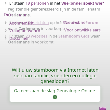
Er staan
19 personen
in het
Wie (onder)zoekt wie?
register die geïnteresseerd zijn in de familienaam
Direct naar...
Oerlemans
.
Nieuwsbrief
Er staan
42 berichten
op het
Stamboom Forum
Abonnement
waar
Oerlemans
in voorkomt.
Voor ontwikkelaars
Vraag/antwoord
Er staan
23 websites
in de
Stamboom Gids
waar
Disclaimer
Oerlemans
in voorkomt.
Wilt u uw stamboom via Internet laten
zien aan familie, vrienden en collega-
genealogen?
Ga eens aan de slag Genealogie Online