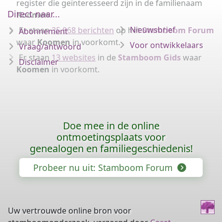
register die geïnteresseerd zijn in de familienaam
Direct naar...
Koomen
.
Nieuwsbrief
Er staan
35.868 berichten
op het
Stamboom Forum
Abonnement
waar
Koomen
in voorkomt.
Voor ontwikkelaars
Vraag/antwoord
Er staan
13 websites
in de
Stamboom Gids
waar
Disclaimer
Koomen
in voorkomt.
Doe mee in de online
ontmoetingsplaats voor
genealogen en familiegeschiedenis!
Probeer nu uit: Stamboom Forum
Uw vertrouwde online bron voor