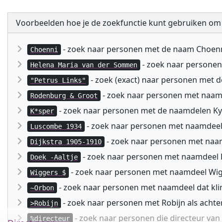
Voorbeelden hoe je de zoekfunctie kunt gebruiken om
- zoek naar personen met de naam Choen
Choenni
- zoek naar persone
Helena Maria van der Sommen
- zoek (exact) naar personen met 
"Petrus Links"
- zoek naar personen met naa
Rodenburg & Groot
- zoek naar personen met de naamdelen Kyspe
K*sper
- zoek naar personen met naamdeel
Luscombe 1934
- zoek naar personen met naam
Dijkstra 1905-1910
- zoek naar personen met naamdeel D
Doek -Aaltje
- zoek naar personen met naamdeel Wig
Wiggers $
- zoek naar personen met naamdeel dat kli
~Orbon
- zoek naar personen met Robijn als acht
>Robijn
- zoek naar personen die directeur va
%directeur