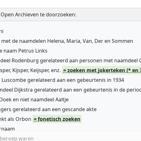
 Open Archieven te doorzoeken:
ni
n met de naamdelen Helena, Maria, Van, Der en Sommen
de naam Petrus Links
mdeel Rodenburg gerelateerd aan personen met naamdeel
r, Kijsper, Keijsper, enz.
= zoeken met jokerteken (* en 
 Luscombe gerelateerd aan een gebeurtenis in 1934
deel Dijkstra gerelateerd aan een gebeurtenis in de perio
oek en niet naamdeel Aaltje
gers gerelateerd aan een gescande akte
nkt als Orbon
= fonetisch zoeken
ernaam
n beroep waren