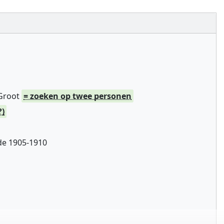
 Groot
= zoeken op twee personen
?)
de 1905-1910