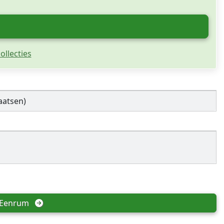
ollecties
aatsen)
Eenrum