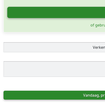
of gebr
Verke
Vandaag, pre