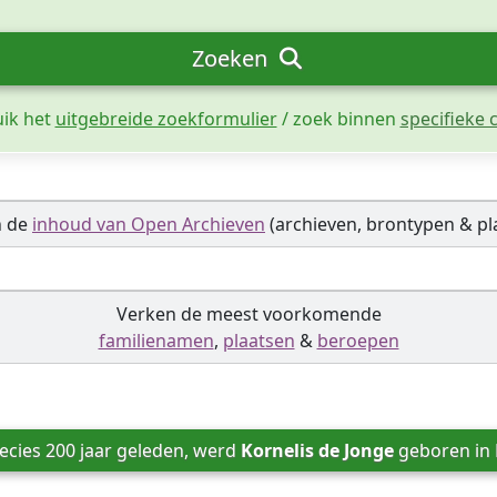
Zoeken
uik het
uitgebreide zoekformulier
/ zoek binnen
specifieke c
n de
inhoud van Open Archieven
(archieven, brontypen & pl
Verken de meest voorkomende
familienamen
,
plaatsen
&
beroepen
cies 200 jaar geleden, werd 
Kornelis de Jonge
 geboren in 