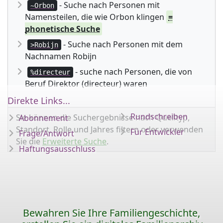
- Suche nach Personen mit
~Orbon
Namensteilen, die wie Orbon klingen
=
phonetische Suche
- Suche nach Personen mit dem
>Robijn
Nachnamen Robijn
- suche nach Personen, die von
%directeur
Beruf Direktor (directeur) waren
Direkte Links...
Rundschreiben
Sie können die Suchergebnisse nach Quelltyp,
Abonnement
Standort, Rolle und Jahres filtern oder verwenden
Für Entwickler
Frage/Antwort
Sie die
Erweiterte Suche
.
Haftungsausschluss
Bewahren Sie Ihre Familiengeschichte,