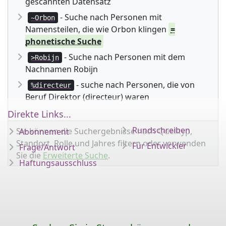
gescannten Datensatz
- Suche nach Personen mit
~Orbon
Namensteilen, die wie Orbon klingen
=
phonetische Suche
- Suche nach Personen mit dem
>Robijn
Nachnamen Robijn
- suche nach Personen, die von
%directeur
Beruf Direktor (directeur) waren
Direkte Links...
Rundschreiben
Sie können die Suchergebnisse nach Quelltyp,
Abonnement
Standort, Rolle und Jahres filtern oder verwenden
Für Entwickler
Frage/Antwort
Sie die
Erweiterte Suche
.
Haftungsausschluss