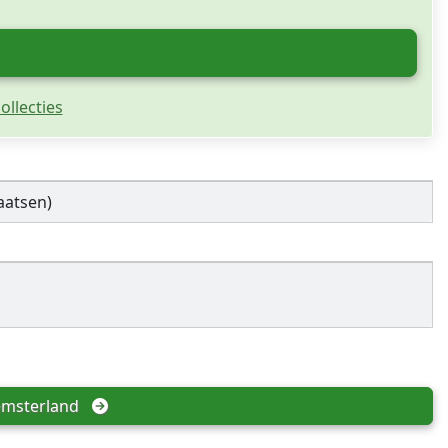
ollecties
aatsen)
emsterland