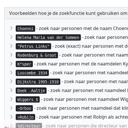
Voorbeelden hoe je de zoekfunctie kunt gebruiken om
- zoek naar personen met de naam Choen
Choenni
- zoek naar persone
Helena Maria van der Sommen
- zoek (exact) naar personen met 
"Petrus Links"
- zoek naar personen met naa
Rodenburg & Groot
- zoek naar personen met de naamdelen Kyspe
K*sper
- zoek naar personen met naamdeel
Luscombe 1934
- zoek naar personen met naam
Dijkstra 1905-1910
- zoek naar personen met naamdeel D
Doek -Aaltje
- zoek naar personen met naamdeel Wig
Wiggers $
- zoek naar personen met naamdeel dat kli
~Orbon
- zoek naar personen met Robijn als acht
>Robijn
- zoek naar personen die directeur va
%directeur