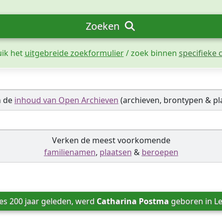
Zoeken
uik het
uitgebreide zoekformulier
/ zoek binnen
specifieke c
n de
inhoud van Open Archieven
(archieven, brontypen & pl
Verken de meest voorkomende
familienamen
,
plaatsen
&
beroepen
es 200 jaar geleden, werd 
Catharina Postma
 geboren in 
L