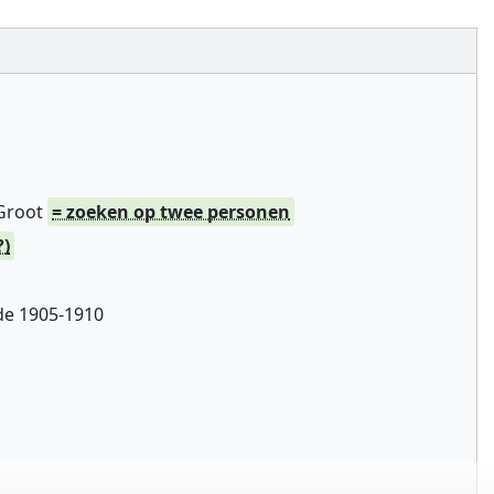
 Groot
= zoeken op twee personen
?)
de 1905-1910