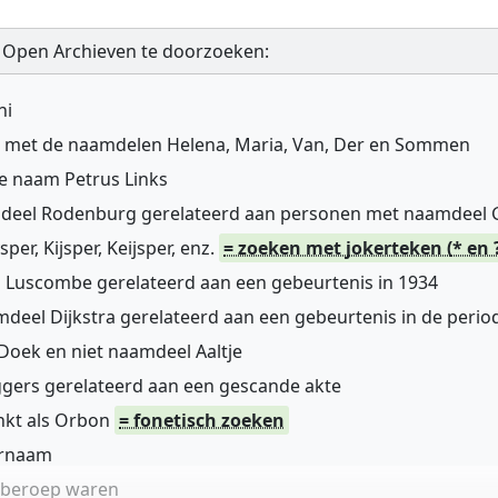
 Open Archieven te doorzoeken:
ni
n met de naamdelen Helena, Maria, Van, Der en Sommen
de naam Petrus Links
mdeel Rodenburg gerelateerd aan personen met naamdeel
r, Kijsper, Keijsper, enz.
= zoeken met jokerteken (* en 
 Luscombe gerelateerd aan een gebeurtenis in 1934
deel Dijkstra gerelateerd aan een gebeurtenis in de perio
oek en niet naamdeel Aaltje
gers gerelateerd aan een gescande akte
nkt als Orbon
= fonetisch zoeken
ernaam
n beroep waren