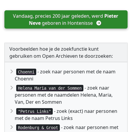
Vandaag, precies 200 jaar geleden, werd 
Pieter 
Neve
 geboren in 
Hontenisse
Voorbeelden hoe je de zoekfunctie kunt
gebruiken om Open Archieven te doorzoeken:
- zoek naar personen met de naam
Choenni
Choenni
- zoek naar
Helena Maria van der Sommen
personen met de naamdelen Helena, Maria,
Van, Der en Sommen
- zoek (exact) naar personen
"Petrus Links"
met de naam Petrus Links
- zoek naar personen met
Rodenburg & Groot