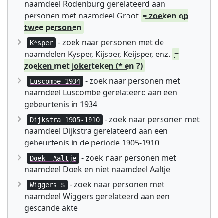
naamdeel Rodenburg gerelateerd aan
personen met naamdeel Groot
= zoeken op
twee personen
- zoek naar personen met de
K*sper
naamdelen Kysper, Kijsper, Keijsper, enz.
=
zoeken met jokerteken (* en ?)
- zoek naar personen met
Luscombe 1934
naamdeel Luscombe gerelateerd aan een
gebeurtenis in 1934
- zoek naar personen met
Dijkstra 1905-1910
naamdeel Dijkstra gerelateerd aan een
gebeurtenis in de periode 1905-1910
- zoek naar personen met
Doek -Aaltje
naamdeel Doek en niet naamdeel Aaltje
- zoek naar personen met
Wiggers $
naamdeel Wiggers gerelateerd aan een
gescande akte