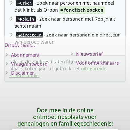
- zoek naar personen met naamdeel
~Orbon
dat klinkt als Orbon
= fonetisch zoeken
- zoek naar personen met Robijn als
>Robijn
achternaam
- zoek naar personen die directeur
%directeur
van beroep waren
Direct naar...
Nieuwsbrief
Abonnement
U kunt de zoekresultaten filteren op brontype,
Voor ontwikkelaars
Vraag/antwoord
plaats, rol en jaar of gebruik het
uitgebreide
Disclaimer
zoekformulier
.
Doe mee in de online
ontmoetingsplaats voor
genealogen en familiegeschiedenis!