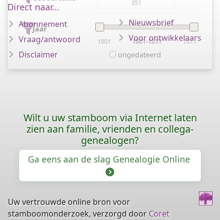
351
Direct naar...
Nieuwsbrief
Abonnement
Jaar
Voor ontwikkelaars
Vraag/antwoord
1801
1801-1811
1811
Disclaimer
ongedateerd
Wilt u uw stamboom via Internet laten
zien aan familie, vrienden en collega-
genealogen?
Ga eens aan de slag Genealogie Online
Uw vertrouwde online bron voor
stamboomonderzoek, verzorgd door
Coret