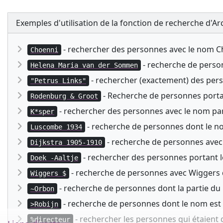
Exemples d'utilisation de la fonction de recherche d'Ar
- rechercher des personnes avec le nom 
Choenni
- recherche de perso
Helena Maria van der Sommen
- rechercher (exactement) des pe
"Petrus Links"
- Recherche de personnes porta
Rodenburg & Groot
- rechercher des personnes avec le nom parti
K*sper
- recherche de personnes dont le n
Luscombe 1934
- recherche de personnes avec 
Dijkstra 1905-1910
- rechercher des personnes portant l
Doek -Aaltje
- recherche de personnes avec Wiggers d
Wiggers $
- recherche de personnes dont la partie 
~Orbon
- recherche de personnes dont le nom est
>Robijn
- rechercher les personnes qui étaient 
%directeur