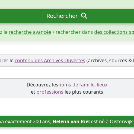
Rechercher
ez la
recherche avancée
/ rechercher dans
des collections s
orer le
contenu des Archives Ouvertes
(archives, sources & l
Découvrez les
noms de famille
,
lieux
et
professions
les plus courants
 ya exactement 200 ans, 
Helena van Riel
 est né à 
Oisterwijk