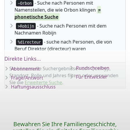
- Suche nach Personen mit
~Orbon
Namensteilen, die wie Orbon klingen
=
phonetische Suche
- Suche nach Personen mit dem
>Robijn
Nachnamen Robijn
- suche nach Personen, die von
%directeur
Beruf Direktor (directeur) waren
Direkte Links...
Rundschreiben
Sie können die Suchergebnisse nach Quelltyp,
Abonnement
Standort, Rolle und Jahres filtern oder verwenden
Für Entwickler
Frage/Antwort
Sie die
Erweiterte Suche
.
Haftungsausschluss
Bewahren Sie Ihre Familiengeschichte,