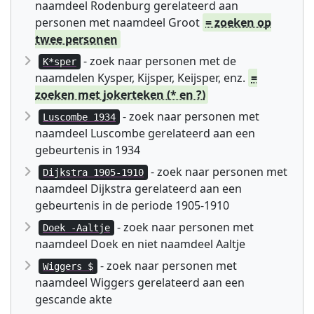
naamdeel Rodenburg gerelateerd aan
personen met naamdeel Groot
= zoeken op
twee personen
- zoek naar personen met de
K*sper
naamdelen Kysper, Kijsper, Keijsper, enz.
=
zoeken met jokerteken (* en ?)
- zoek naar personen met
Luscombe 1934
naamdeel Luscombe gerelateerd aan een
gebeurtenis in 1934
- zoek naar personen met
Dijkstra 1905-1910
naamdeel Dijkstra gerelateerd aan een
gebeurtenis in de periode 1905-1910
- zoek naar personen met
Doek -Aaltje
naamdeel Doek en niet naamdeel Aaltje
- zoek naar personen met
Wiggers $
naamdeel Wiggers gerelateerd aan een
gescande akte