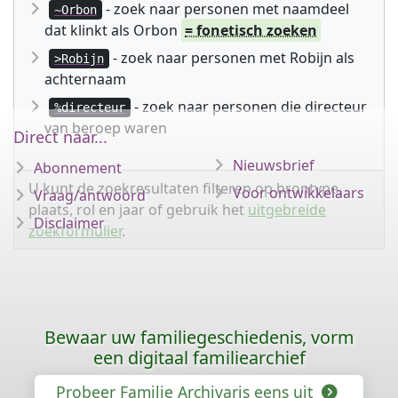
- zoek naar personen met naamdeel
~Orbon
dat klinkt als Orbon
= fonetisch zoeken
- zoek naar personen met Robijn als
>Robijn
achternaam
- zoek naar personen die directeur
%directeur
van beroep waren
Direct naar...
Nieuwsbrief
Abonnement
U kunt de zoekresultaten filteren op brontype,
Voor ontwikkelaars
Vraag/antwoord
plaats, rol en jaar of gebruik het
uitgebreide
Disclaimer
zoekformulier
.
Bewaar uw familiegeschiedenis, vorm
een digitaal familiearchief
Probeer Familie Archivaris eens uit