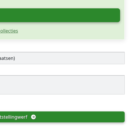
ollecties
aatsen)
stellingwerf