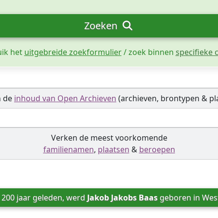
Zoeken
uik het
uitgebreide zoekformulier
/ zoek binnen
specifieke c
n de
inhoud van Open Archieven
(archieven, brontypen & pl
Verken de meest voorkomende
familienamen
,
plaatsen
&
beroepen
 200 jaar geleden, werd 
Jakob Jakobs Baas
 geboren in 
West