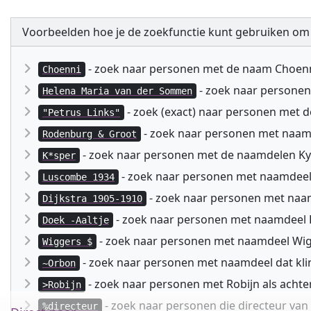
Voorbeelden hoe je de zoekfunctie kunt gebruiken om
- zoek naar personen met de naam Choen
Choenni
- zoek naar persone
Helena Maria van der Sommen
- zoek (exact) naar personen met 
"Petrus Links"
- zoek naar personen met naa
Rodenburg & Groot
- zoek naar personen met de naamdelen Kyspe
K*sper
- zoek naar personen met naamdeel
Luscombe 1934
- zoek naar personen met naam
Dijkstra 1905-1910
- zoek naar personen met naamdeel D
Doek -Aaltje
- zoek naar personen met naamdeel Wig
Wiggers $
- zoek naar personen met naamdeel dat kli
~Orbon
- zoek naar personen met Robijn als acht
>Robijn
- zoek naar personen die directeur va
%directeur