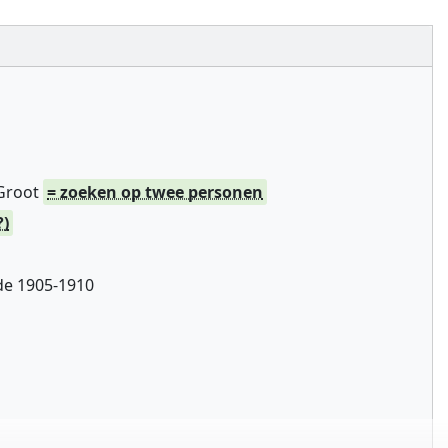
 Groot
= zoeken op twee personen
?)
de 1905-1910