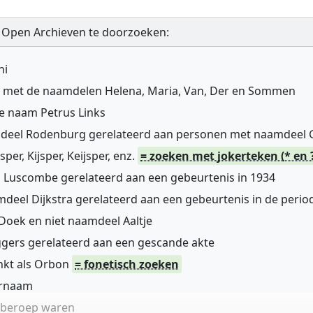
 Open Archieven te doorzoeken:
ni
n met de naamdelen Helena, Maria, Van, Der en Sommen
de naam Petrus Links
mdeel Rodenburg gerelateerd aan personen met naamdeel
r, Kijsper, Keijsper, enz.
= zoeken met jokerteken (* en 
 Luscombe gerelateerd aan een gebeurtenis in 1934
deel Dijkstra gerelateerd aan een gebeurtenis in de perio
oek en niet naamdeel Aaltje
gers gerelateerd aan een gescande akte
nkt als Orbon
= fonetisch zoeken
ernaam
n beroep waren