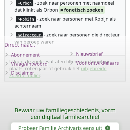
- zoek naar personen met naamdeel
~Orbon
dat klinkt als Orbon
= fonetisch zoeken
- zoek naar personen met Robijn als
>Robijn
achternaam
- zoek naar personen die directeur
%directeur
van beroep waren
Direct naar...
Nieuwsbrief
Abonnement
U kunt de zoekresultaten filteren op brontype,
Voor ontwikkelaars
Vraag/antwoord
plaats, rol en jaar of gebruik het
uitgebreide
Disclaimer
zoekformulier
.
Bewaar uw familiegeschiedenis, vorm
een digitaal familiearchief
Probeer Familie Archivaris eens uit