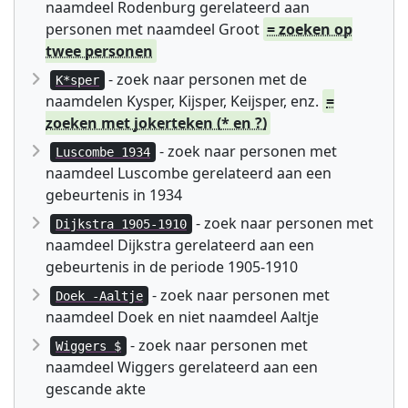
naamdeel Rodenburg gerelateerd aan
personen met naamdeel Groot
= zoeken op
twee personen
- zoek naar personen met de
K*sper
naamdelen Kysper, Kijsper, Keijsper, enz.
=
zoeken met jokerteken (* en ?)
- zoek naar personen met
Luscombe 1934
naamdeel Luscombe gerelateerd aan een
gebeurtenis in 1934
- zoek naar personen met
Dijkstra 1905-1910
naamdeel Dijkstra gerelateerd aan een
gebeurtenis in de periode 1905-1910
- zoek naar personen met
Doek -Aaltje
naamdeel Doek en niet naamdeel Aaltje
- zoek naar personen met
Wiggers $
naamdeel Wiggers gerelateerd aan een
gescande akte