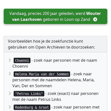
Vandaag, precies 200 jaar geleden, werd 
Wouter 
van Laarhoven
 geboren in 
Loon op Zand
Voorbeelden hoe je de zoekfunctie kunt
gebruiken om Open Archieven te doorzoeken:
- zoek naar personen met de naam
Choenni
Choenni
- zoek naar
Helena Maria van der Sommen
personen met de naamdelen Helena, Maria,
Van, Der en Sommen
- zoek (exact) naar personen
"Petrus Links"
met de naam Petrus Links
- zoek naar personen met
Rodenburg & Groot