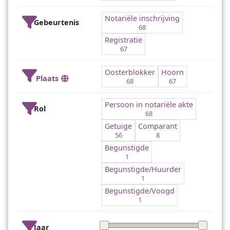
Notariële inschrijving
Gebeurtenis
68
Registratie
67
Oosterblokker
Hoorn
Plaats
68
67
Persoon in notariële akte
Rol
68
Getuige
Comparant
56
8
Begunstigde
1
Begunstigde/Huurder
1
Begunstigde/Voogd
1
Jaar