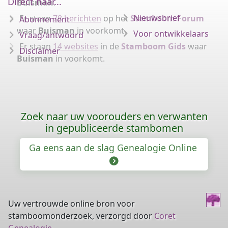
Direct naar...
Buisman
.
Nieuwsbrief
Er staan
78 berichten
op het
Stamboom Forum
Abonnement
waar
Buisman
in voorkomt.
Voor ontwikkelaars
Vraag/antwoord
Er staan
14 websites
in de
Stamboom Gids
waar
Disclaimer
Buisman
in voorkomt.
Zoek naar uw voorouders en verwanten
in gepubliceerde stambomen
Ga eens aan de slag Genealogie Online
Uw vertrouwde online bron voor
stamboomonderzoek, verzorgd door
Coret