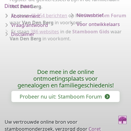
Direct naar...
Van Den Berg
.
Nieuwsbrief
Er staan
48.954 berichten
op het
Stamboom Forum
Abonnement
waar
Van Den Berg
in voorkomt.
Voor ontwikkelaars
Vraag/antwoord
Er staan
386 websites
in de
Stamboom Gids
waar
Disclaimer
Van Den Berg
in voorkomt.
Doe mee in de online
ontmoetingsplaats voor
genealogen en familiegeschiedenis!
Probeer nu uit: Stamboom Forum
Uw vertrouwde online bron voor
stamboomonderzoek, verzorgd door
Coret