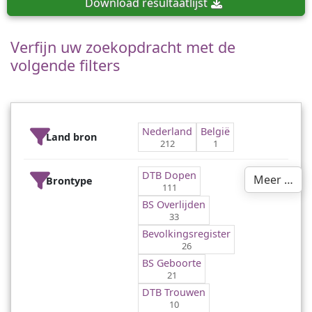
Download
resultaatlijst
Verfijn uw zoekopdracht met de
volgende filters
Nederland
België
Land bron
212
1
DTB Dopen
Meer …
Brontype
111
BS Overlijden
33
Bevolkingsregister
26
BS Geboorte
21
DTB Trouwen
10