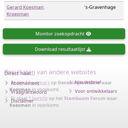
Gerard Koesman;
's-Gravenhage
Kroesman
Monitor
zoekopdracht
Download
resultaatlijst
Resultaten van andere websites
Direct naar...
Nieuwsbrief
Er zijn
12 pagina's
op
Genealogie Online
waar
Abonnement
Koesman
in voorkomt.
Voor ontwikkelaars
Vraag/antwoord
Er staat
1 bericht
op het
Stamboom Forum
waar
Disclaimer
Koesman
in voorkomt.