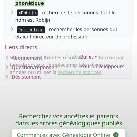
phonétique
- recherche de personnes dont le
>Robijn
nom est Robijn
- rechercher les personnes qui
%directeur
étaient directeur de profession
Liens directs...
Bulletin
Vous pouvez filtrer les résultats de recherche par
Abonnement
type de source, l'emplacement, le rôle et les
Pour développeurs
Question/réponse
années ou utilisez la
recherche avancée
.
Désistement
Recherchez vos ancêtres et parents
dans les arbres généalogiques publiés
Commencez avec Généalogie Online