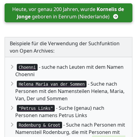
Heute, vor genau 200 Jahren, wurde 
Kornelis de 
Jonge
 geboren in 
Eenrum (Niederlande)
Beispiele für die Verwendung der Suchfunktion
von Open Archives:
- suche nach Leuten mit dem Namen
Choenni
Choenni
- Suche nach
Helena Maria van der Sommen
Personen mit den Namensteilen Helena, Maria,
Van, Der und Sommen
- Suche (genau) nach
"Petrus Links"
Personen namens Petrus Links
- Suche nach Personen mit
Rodenburg & Groot
Namensteil Rodenburg, die mit Personen mit