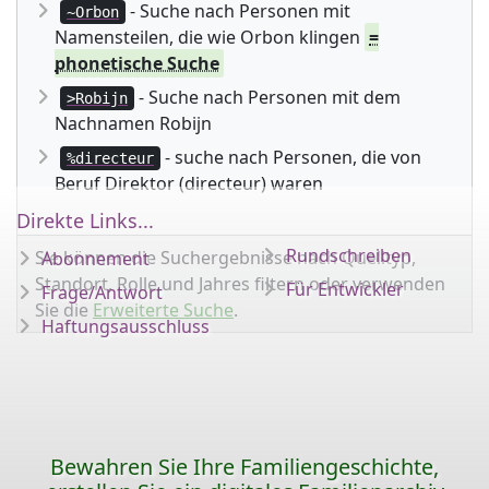
- Suche nach Personen mit
~Orbon
Namensteilen, die wie Orbon klingen
=
phonetische Suche
- Suche nach Personen mit dem
>Robijn
Nachnamen Robijn
- suche nach Personen, die von
%directeur
Beruf Direktor (directeur) waren
Direkte Links...
Rundschreiben
Sie können die Suchergebnisse nach Quelltyp,
Abonnement
Standort, Rolle und Jahres filtern oder verwenden
Für Entwickler
Frage/Antwort
Sie die
Erweiterte Suche
.
Haftungsausschluss
Bewahren Sie Ihre Familiengeschichte,