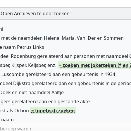
 Open Archieven te doorzoeken:
ni
n met de naamdelen Helena, Maria, Van, Der en Sommen
de naam Petrus Links
mdeel Rodenburg gerelateerd aan personen met naamdeel
r, Kijsper, Keijsper, enz.
= zoeken met jokerteken (* en 
 Luscombe gerelateerd aan een gebeurtenis in 1934
deel Dijkstra gerelateerd aan een gebeurtenis in de perio
oek en niet naamdeel Aaltje
gers gerelateerd aan een gescande akte
nkt als Orbon
= fonetisch zoeken
ernaam
n beroep waren