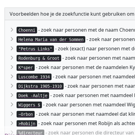
Voorbeelden hoe je de zoekfunctie kunt gebruiken om
- zoek naar personen met de naam Choen
Choenni
- zoek naar persone
Helena Maria van der Sommen
- zoek (exact) naar personen met 
"Petrus Links"
- zoek naar personen met naa
Rodenburg & Groot
- zoek naar personen met de naamdelen Kyspe
K*sper
- zoek naar personen met naamdeel
Luscombe 1934
- zoek naar personen met naam
Dijkstra 1905-1910
- zoek naar personen met naamdeel D
Doek -Aaltje
- zoek naar personen met naamdeel Wig
Wiggers $
- zoek naar personen met naamdeel dat kli
~Orbon
- zoek naar personen met Robijn als acht
>Robijn
- zoek naar personen die directeur va
%directeur