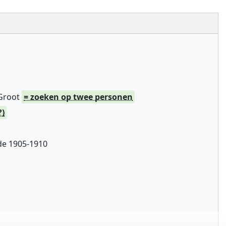
 Groot
= zoeken op twee personen
?)
de 1905-1910