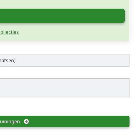
ollecties
aatsen)
uiningen