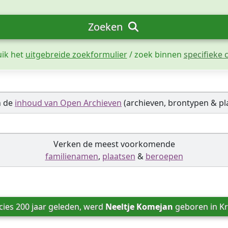
Zoeken
uik het
uitgebreide zoekformulier
/ zoek binnen
specifieke c
n de
inhoud van Open Archieven
(archieven, brontypen & pl
Verken de meest voorkomende
familienamen
,
plaatsen
&
beroepen
ies 200 jaar geleden, werd 
Neeltje Komejan
 geboren in 
Kr