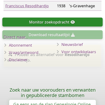
Franciscus Resodihardjo
1938
's-Gravenhage
Monitor
zoekopdracht
Download
resultaatlijst
Direct naar...
Nieuwsbrief
Abonnement
Voor ontwikkelaars
Vraag/antwoord
Probeer als alternatief voor
Resodihardjo
Disclaimer
eens: Hardjo.
Zoek naar uw voorouders en verwanten
in gepubliceerde stambomen
Ga eens aan de slag Genealogie Online