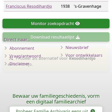
Franciscus Resodihardjo
1938
's-Gravenhage
Monitor
zoekopdracht
Download
resultaatlijst
Direct naar...
Nieuwsbrief
Abonnement
Voor ontwikkelaars
Vraag/antwoord
Probeer als alternatief voor
Resodihardjo
Disclaimer
eens: Hardjo.
Bewaar uw familiegeschiedenis, vorm
een digitaal familiearchief
Probeer Familie Archivaris eens uit