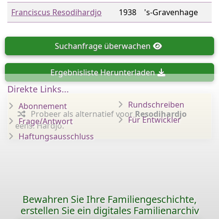
Franciscus Resodihardjo
1938
's-Gravenhage
Suchanfrage
überwachen
Ergebnisliste
Herunterladen
Direkte Links...
Rundschreiben
Abonnement
Probeer als alternatief voor
Resodihardjo
Für Entwickler
Frage/Antwort
eens: Hardjo.
Haftungsausschluss
Bewahren Sie Ihre Familiengeschichte,
erstellen Sie ein digitales Familienarchiv