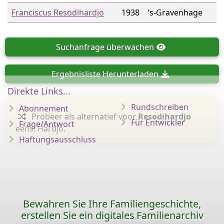
Franciscus Resodihardjo
1938
's-Gravenhage
Suchanfrage
überwachen
Ergebnisliste
Herunterladen
Direkte Links...
Rundschreiben
Abonnement
Probeer als alternatief voor
Resodihardjo
Für Entwickler
Frage/Antwort
eens: Hardjo.
Haftungsausschluss
Bewahren Sie Ihre Familiengeschichte,
erstellen Sie ein digitales Familienarchiv