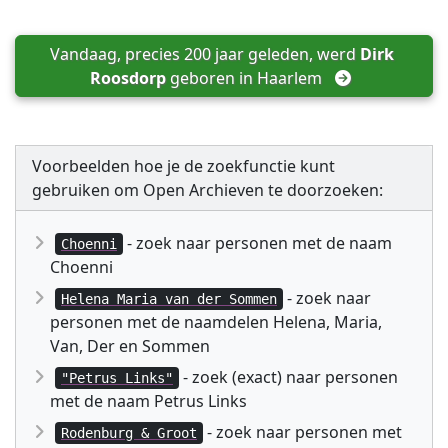
Vandaag, precies 200 jaar geleden, werd 
Dirk 
Roosdorp
 geboren in 
Haarlem
Voorbeelden hoe je de zoekfunctie kunt
gebruiken om Open Archieven te doorzoeken:
- zoek naar personen met de naam
Choenni
Choenni
- zoek naar
Helena Maria van der Sommen
personen met de naamdelen Helena, Maria,
Van, Der en Sommen
- zoek (exact) naar personen
"Petrus Links"
met de naam Petrus Links
- zoek naar personen met
Rodenburg & Groot