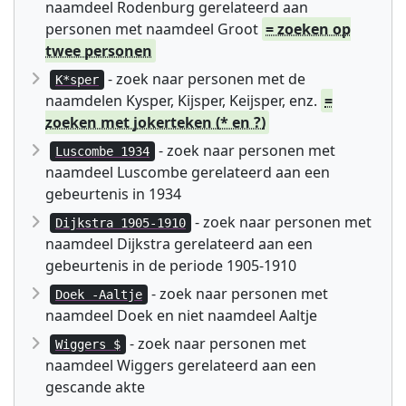
naamdeel Rodenburg gerelateerd aan
personen met naamdeel Groot
= zoeken op
twee personen
- zoek naar personen met de
K*sper
naamdelen Kysper, Kijsper, Keijsper, enz.
=
zoeken met jokerteken (* en ?)
- zoek naar personen met
Luscombe 1934
naamdeel Luscombe gerelateerd aan een
gebeurtenis in 1934
- zoek naar personen met
Dijkstra 1905-1910
naamdeel Dijkstra gerelateerd aan een
gebeurtenis in de periode 1905-1910
- zoek naar personen met
Doek -Aaltje
naamdeel Doek en niet naamdeel Aaltje
- zoek naar personen met
Wiggers $
naamdeel Wiggers gerelateerd aan een
gescande akte