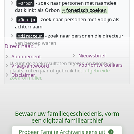
- zoek naar personen met naamdeel
~Orbon
dat klinkt als Orbon
= fonetisch zoeken
- zoek naar personen met Robijn als
>Robijn
achternaam
- zoek naar personen die directeur
%directeur
van beroep waren
Direct naar...
Nieuwsbrief
Abonnement
U kunt de zoekresultaten filteren op brontype,
Voor ontwikkelaars
Vraag/antwoord
plaats, rol en jaar of gebruik het
uitgebreide
Disclaimer
zoekformulier
.
Bewaar uw familiegeschiedenis, vorm
een digitaal familiearchief
Probeer Familie Archivaris eens uit