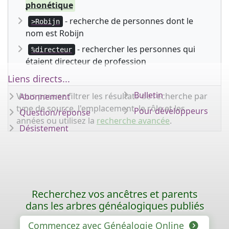
phonétique
- recherche de personnes dont le
>Robijn
nom est Robijn
- rechercher les personnes qui
%directeur
étaient directeur de profession
Liens directs...
Bulletin
Vous pouvez filtrer les résultats de recherche par
Abonnement
type de source, l'emplacement, le rôle et les
Pour développeurs
Question/réponse
années ou utilisez la
recherche avancée
.
Désistement
Recherchez vos ancêtres et parents
dans les arbres généalogiques publiés
Commencez avec Généalogie Online