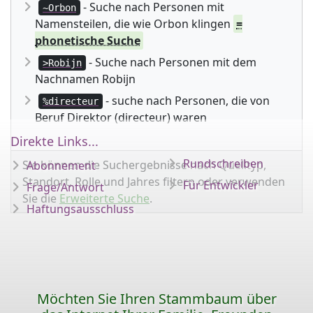
- Suche nach Personen mit
~Orbon
Namensteilen, die wie Orbon klingen
=
phonetische Suche
- Suche nach Personen mit dem
>Robijn
Nachnamen Robijn
- suche nach Personen, die von
%directeur
Beruf Direktor (directeur) waren
Direkte Links...
Rundschreiben
Sie können die Suchergebnisse nach Quelltyp,
Abonnement
Standort, Rolle und Jahres filtern oder verwenden
Für Entwickler
Frage/Antwort
Sie die
Erweiterte Suche
.
Haftungsausschluss
Möchten Sie Ihren Stammbaum über