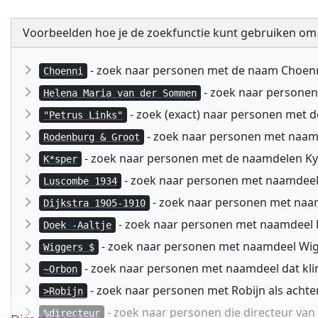
Voorbeelden hoe je de zoekfunctie kunt gebruiken om
- zoek naar personen met de naam Choen
Choenni
- zoek naar persone
Helena Maria van der Sommen
- zoek (exact) naar personen met 
"Petrus Links"
- zoek naar personen met naa
Rodenburg & Groot
- zoek naar personen met de naamdelen Kyspe
K*sper
- zoek naar personen met naamdeel
Luscombe 1934
- zoek naar personen met naam
Dijkstra 1905-1910
- zoek naar personen met naamdeel D
Doek -Aaltje
- zoek naar personen met naamdeel Wig
Wiggers $
- zoek naar personen met naamdeel dat kli
~Orbon
- zoek naar personen met Robijn als acht
>Robijn
- zoek naar personen die directeur va
%directeur