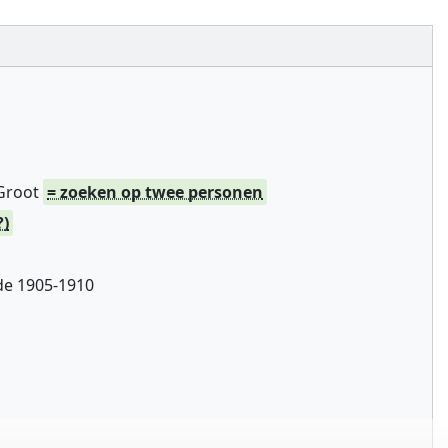
 Groot
= zoeken op twee personen
?)
de 1905-1910