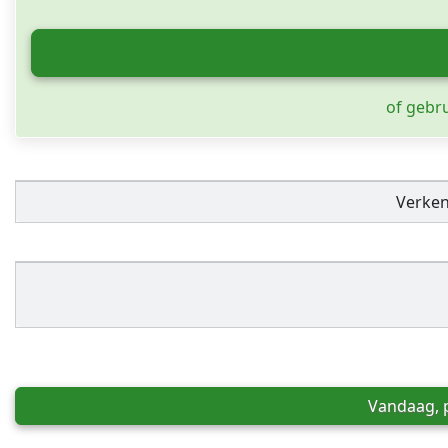
of gebr
Verke
Vandaag, p