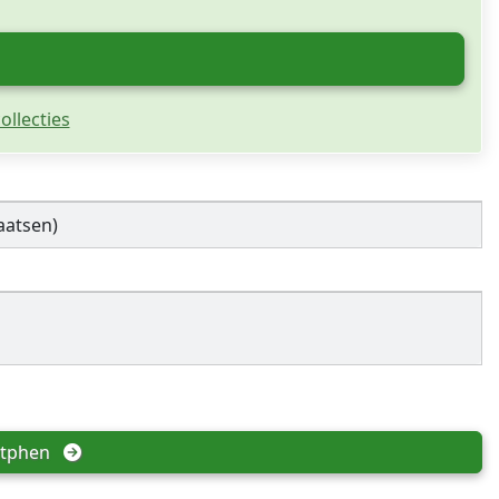
ollecties
aatsen)
tphen