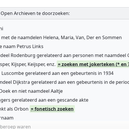
 Open Archieven te doorzoeken:
ni
n met de naamdelen Helena, Maria, Van, Der en Sommen
de naam Petrus Links
mdeel Rodenburg gerelateerd aan personen met naamdeel
r, Kijsper, Keijsper, enz.
= zoeken met jokerteken (* en 
 Luscombe gerelateerd aan een gebeurtenis in 1934
deel Dijkstra gerelateerd aan een gebeurtenis in de perio
oek en niet naamdeel Aaltje
gers gerelateerd aan een gescande akte
nkt als Orbon
= fonetisch zoeken
ernaam
n beroep waren