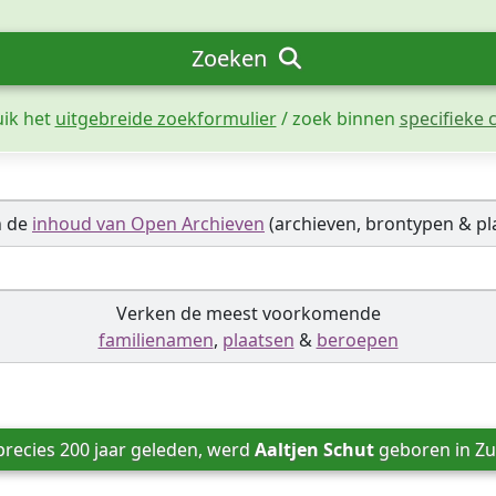
Zoeken
uik het
uitgebreide zoekformulier
/ zoek binnen
specifieke c
n de
inhoud van Open Archieven
(archieven, brontypen & pl
Verken de meest voorkomende
familienamen
,
plaatsen
&
beroepen
recies 200 jaar geleden, werd 
Aaltjen Schut
 geboren in 
Zu