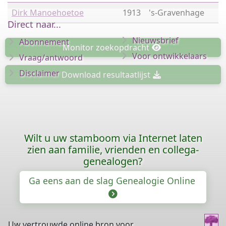
Dirk Manoehoetoe
1913
's-Gravenhage
Direct naar...
Nieuwsbrief
Abonnement
Monitor
zoekopdracht
Voor ontwikkelaars
Vraag/antwoord
Disclaimer
Download
resultaatlijst
Wilt u uw stamboom via Internet laten
zien aan familie, vrienden en collega-
genealogen?
Ga eens aan de slag Genealogie Online
Uw vertrouwde online bron voor