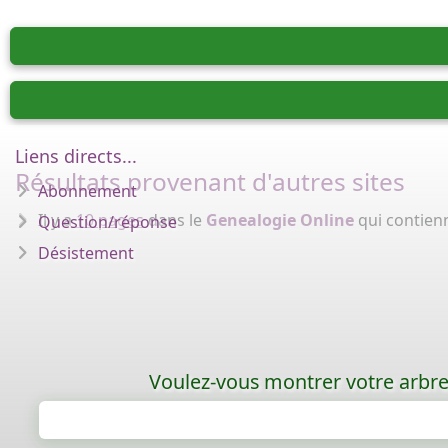
Liens directs...
Résultats provenant d'autres sites
Abonnement
Il y a
10 pages
dans le
Genealogie Online
qui contien
Question/réponse
Désistement
Voulez-vous montrer votre arbre 