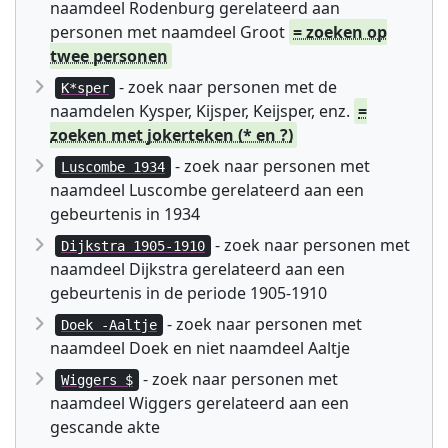
naamdeel Rodenburg gerelateerd aan
personen met naamdeel Groot
= zoeken op
twee personen
- zoek naar personen met de
K*sper
naamdelen Kysper, Kijsper, Keijsper, enz.
=
zoeken met jokerteken (* en ?)
- zoek naar personen met
Luscombe 1934
naamdeel Luscombe gerelateerd aan een
gebeurtenis in 1934
- zoek naar personen met
Dijkstra 1905-1910
naamdeel Dijkstra gerelateerd aan een
gebeurtenis in de periode 1905-1910
- zoek naar personen met
Doek -Aaltje
naamdeel Doek en niet naamdeel Aaltje
- zoek naar personen met
Wiggers $
naamdeel Wiggers gerelateerd aan een
gescande akte