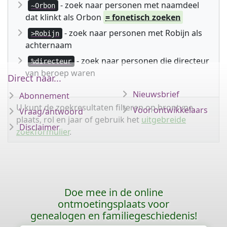
- zoek naar personen met naamdeel
~Orbon
dat klinkt als Orbon
= fonetisch zoeken
- zoek naar personen met Robijn als
>Robijn
achternaam
- zoek naar personen die directeur
%directeur
van beroep waren
Direct naar...
Nieuwsbrief
Abonnement
U kunt de zoekresultaten filteren op brontype,
Voor ontwikkelaars
Vraag/antwoord
plaats, rol en jaar of gebruik het
uitgebreide
Disclaimer
zoekformulier
.
Doe mee in de online
ontmoetingsplaats voor
genealogen en familiegeschiedenis!