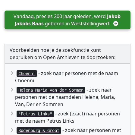
Vandaag, precies 200 jaar geleden, werd 
Jakob 
Jakobs Baas
 geboren in 
Weststellingwerf
Voorbeelden hoe je de zoekfunctie kunt
gebruiken om Open Archieven te doorzoeken:
- zoek naar personen met de naam
Choenni
Choenni
- zoek naar
Helena Maria van der Sommen
personen met de naamdelen Helena, Maria,
Van, Der en Sommen
- zoek (exact) naar personen
"Petrus Links"
met de naam Petrus Links
- zoek naar personen met
Rodenburg & Groot