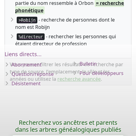
partie du nom ressemble à Orbon
= recherche
phonétique
- recherche de personnes dont le
>Robijn
nom est Robijn
- rechercher les personnes qui
%directeur
étaient directeur de profession
Liens directs...
Bulletin
Vous pouvez filtrer les résultats de recherche par
Abonnement
type de source, l'emplacement, le rôle et les
Pour développeurs
Question/réponse
années ou utilisez la
recherche avancée
.
Désistement
Recherchez vos ancêtres et parents
dans les arbres généalogiques publiés