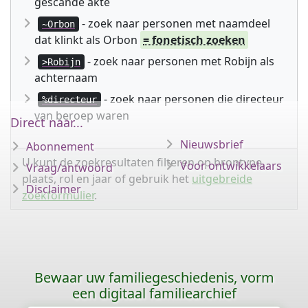
gescande akte
- zoek naar personen met naamdeel
~Orbon
dat klinkt als Orbon
= fonetisch zoeken
- zoek naar personen met Robijn als
>Robijn
achternaam
- zoek naar personen die directeur
%directeur
van beroep waren
Direct naar...
Nieuwsbrief
Abonnement
U kunt de zoekresultaten filteren op brontype,
Voor ontwikkelaars
Vraag/antwoord
plaats, rol en jaar of gebruik het
uitgebreide
Disclaimer
zoekformulier
.
Bewaar uw familiegeschiedenis, vorm
een digitaal familiearchief