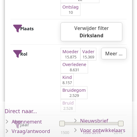
Ontslag
10
Verwijder filter
Plaats
Dirksland
Moeder
Vader
Meer …
Rol
15.875
15.369
Overledene
8.631
Kind
8.157
Bruidegom
2.529
Bruid
2.528
Direct naar...
Nieuwsbrief
Abonnement
Jaar
Voor ontwikkelaars
Vraag/antwoord
1500
1500-2014
2014