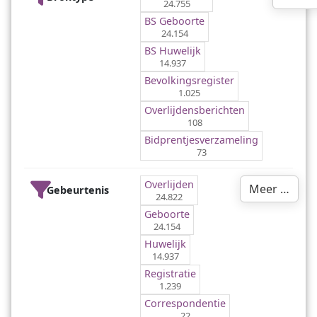
24.755
BS Geboorte
24.154
BS Huwelijk
14.937
Bevolkingsregister
1.025
Overlijdensberichten
108
Bidprentjes­verzameling
73
Overlijden
Meer …
Gebeurtenis
24.822
Geboorte
24.154
Huwelijk
14.937
Registratie
1.239
Correspondentie
22