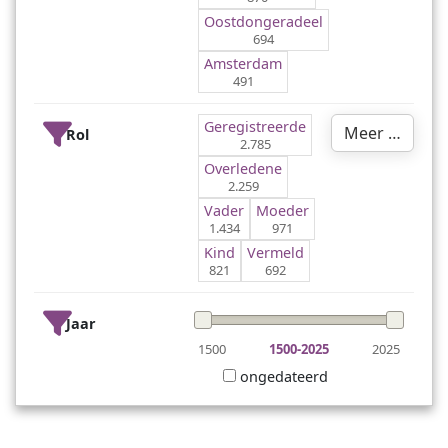
Oostdongeradeel
694
Amsterdam
491
Geregistreerde
Meer …
Rol
2.785
Overledene
2.259
Vader
Moeder
1.434
971
Kind
Vermeld
821
692
Jaar
1500
1500-2025
2025
ongedateerd