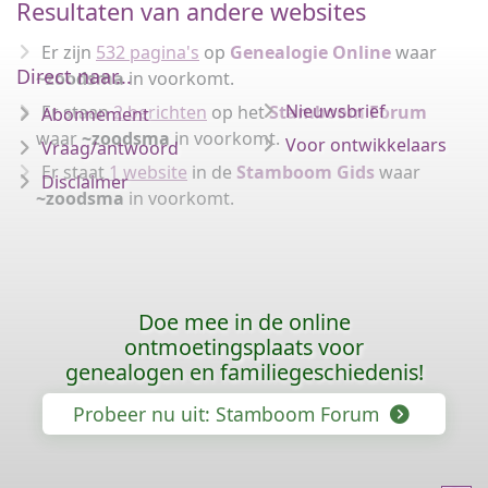
Resultaten van andere websites
Er zijn
532 pagina's
op
Genealogie Online
waar
Direct naar...
~zoodsma
in voorkomt.
Nieuwsbrief
Er staan
2 berichten
op het
Stamboom Forum
Abonnement
waar
~zoodsma
in voorkomt.
Voor ontwikkelaars
Vraag/antwoord
Er staat
1 website
in de
Stamboom Gids
waar
Disclaimer
~zoodsma
in voorkomt.
Doe mee in de online
ontmoetingsplaats voor
genealogen en familiegeschiedenis!
Probeer nu uit: Stamboom Forum