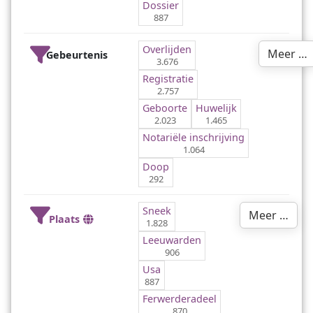
Dossier
887
Overlijden
Meer …
Gebeurtenis
3.676
Registratie
2.757
Geboorte
Huwelijk
2.023
1.465
Notariële inschrijving
1.064
Doop
292
Sneek
Meer …
Plaats
1.828
Leeuwarden
906
Usa
887
Ferwerderadeel
870