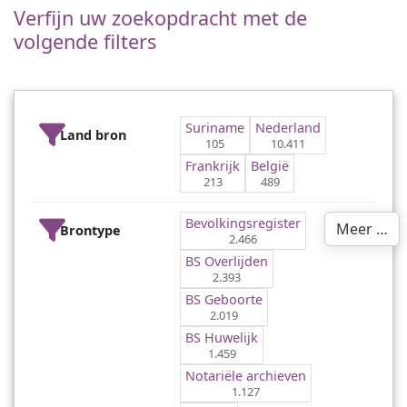
Verfijn uw zoekopdracht met de
volgende filters
Suriname
Nederland
Land bron
105
10.411
Frankrijk
België
213
489
Bevolkingsregister
Meer …
Brontype
2.466
BS Overlijden
2.393
BS Geboorte
2.019
BS Huwelijk
1.459
Notariële archieven
1.127