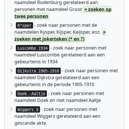
naamdeel Rodenburg gerelateerd aan
personen met naamdeel Groot
= zoeken op
twee personen
- zoek naar personen met de
K*sper
naamdelen Kysper, Kijsper, Keijsper, enz.
=
zoeken met jokerteken (* en ?)
- zoek naar personen met
Luscombe 1934
naamdeel Luscombe gerelateerd aan een
gebeurtenis in 1934
- zoek naar personen met
Dijkstra 1905-1910
naamdeel Dijkstra gerelateerd aan een
gebeurtenis in de periode 1905-1910
- zoek naar personen met
Doek -Aaltje
naamdeel Doek en niet naamdeel Aaltje
- zoek naar personen met
Wiggers $
naamdeel Wiggers gerelateerd aan een
gescande akte