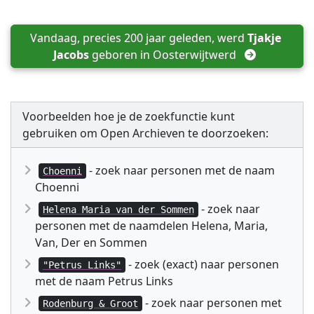
Vandaag, precies 200 jaar geleden, werd 
Tjakje 
Jacobs
 geboren in 
Oosterwijtwerd
Voorbeelden hoe je de zoekfunctie kunt
gebruiken om Open Archieven te doorzoeken:
- zoek naar personen met de naam
Choenni
Choenni
- zoek naar
Helena Maria van der Sommen
personen met de naamdelen Helena, Maria,
Van, Der en Sommen
- zoek (exact) naar personen
"Petrus Links"
met de naam Petrus Links
- zoek naar personen met
Rodenburg & Groot