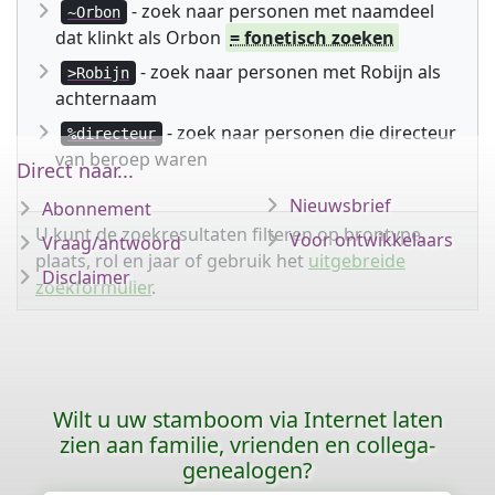
- zoek naar personen met naamdeel
~Orbon
dat klinkt als Orbon
= fonetisch zoeken
- zoek naar personen met Robijn als
>Robijn
achternaam
- zoek naar personen die directeur
%directeur
van beroep waren
Direct naar...
Nieuwsbrief
Abonnement
U kunt de zoekresultaten filteren op brontype,
Voor ontwikkelaars
Vraag/antwoord
plaats, rol en jaar of gebruik het
uitgebreide
Disclaimer
zoekformulier
.
Wilt u uw stamboom via Internet laten
zien aan familie, vrienden en collega-
genealogen?