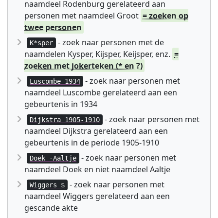
naamdeel Rodenburg gerelateerd aan
personen met naamdeel Groot
= zoeken op
twee personen
- zoek naar personen met de
K*sper
naamdelen Kysper, Kijsper, Keijsper, enz.
=
zoeken met jokerteken (* en ?)
- zoek naar personen met
Luscombe 1934
naamdeel Luscombe gerelateerd aan een
gebeurtenis in 1934
- zoek naar personen met
Dijkstra 1905-1910
naamdeel Dijkstra gerelateerd aan een
gebeurtenis in de periode 1905-1910
- zoek naar personen met
Doek -Aaltje
naamdeel Doek en niet naamdeel Aaltje
- zoek naar personen met
Wiggers $
naamdeel Wiggers gerelateerd aan een
gescande akte