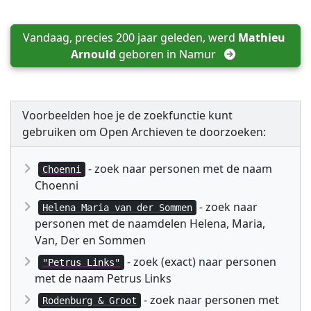
Vandaag, precies 200 jaar geleden, werd 
Mathieu 
Arnould
 geboren in 
Namur
Voorbeelden hoe je de zoekfunctie kunt
gebruiken om Open Archieven te doorzoeken:
- zoek naar personen met de naam
Choenni
Choenni
- zoek naar
Helena Maria van der Sommen
personen met de naamdelen Helena, Maria,
Van, Der en Sommen
- zoek (exact) naar personen
"Petrus Links"
met de naam Petrus Links
- zoek naar personen met
Rodenburg & Groot