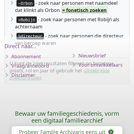
- zoek naar personen met naamdeel
~Orbon
dat klinkt als Orbon
= fonetisch zoeken
- zoek naar personen met Robijn als
>Robijn
achternaam
- zoek naar personen die directeur
%directeur
van beroep waren
Direct naar...
Nieuwsbrief
Abonnement
U kunt de zoekresultaten filteren op brontype,
Voor ontwikkelaars
Vraag/antwoord
plaats, rol en jaar of gebruik het
uitgebreide
Disclaimer
zoekformulier
.
Bewaar uw familiegeschiedenis, vorm
een digitaal familiearchief
Probeer Familie Archivaris eens uit