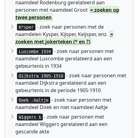
naamdeel Rodenburg gerelateerd aan
personen met naamdeel Groot
= zoeken op
twee personen
- zoek naar personen met de
K*sper
naamdelen Kysper, Kijsper, Keijsper, enz.
=
zoeken met jokerteken (* en ?)
- zoek naar personen met
Luscombe 1934
naamdeel Luscombe gerelateerd aan een
gebeurtenis in 1934
- zoek naar personen met
Dijkstra 1905-1910
naamdeel Dijkstra gerelateerd aan een
gebeurtenis in de periode 1905-1910
- zoek naar personen met
Doek -Aaltje
naamdeel Doek en niet naamdeel Aaltje
- zoek naar personen met
Wiggers $
naamdeel Wiggers gerelateerd aan een
gescande akte