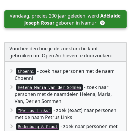
Vandaag, precies 200 jaar geleden, werd 
Adélaide 
Joseph Rosar
 geboren in 
Namur
Voorbeelden hoe je de zoekfunctie kunt
gebruiken om Open Archieven te doorzoeken:
- zoek naar personen met de naam
Choenni
Choenni
- zoek naar
Helena Maria van der Sommen
personen met de naamdelen Helena, Maria,
Van, Der en Sommen
- zoek (exact) naar personen
"Petrus Links"
met de naam Petrus Links
- zoek naar personen met
Rodenburg & Groot