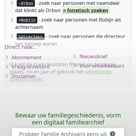
- zoek naar personen met naamdeel
~Orbon
dat klinkt als Orbon
= fonetisch zoeken
- zoek naar personen met Robijn als
>Robijn
achternaam
- zoek naar personen die directeur
%directeur
van beroep waren
Direct naar...
Nieuwsbrief
Abonnement
U kunt de zoekresultaten filteren op brontype,
Voor ontwikkelaars
Vraag/antwoord
plaats, rol en jaar of gebruik het
uitgebreide
Disclaimer
zoekformulier
.
Bewaar uw familiegeschiedenis, vorm
een digitaal familiearchief
Probeer Familie Archivaris eens uit