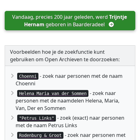
Vandaag, precies 200 jaar geleden, werd 
Trijntje 
Hernam
 geboren in 
Baarderadeel
Voorbeelden hoe je de zoekfunctie kunt
gebruiken om Open Archieven te doorzoeken:
- zoek naar personen met de naam
Choenni
Choenni
- zoek naar
Helena Maria van der Sommen
personen met de naamdelen Helena, Maria,
Van, Der en Sommen
- zoek (exact) naar personen
"Petrus Links"
met de naam Petrus Links
- zoek naar personen met
Rodenburg & Groot