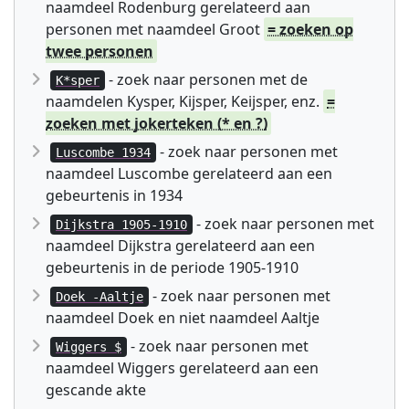
naamdeel Rodenburg gerelateerd aan
personen met naamdeel Groot
= zoeken op
twee personen
- zoek naar personen met de
K*sper
naamdelen Kysper, Kijsper, Keijsper, enz.
=
zoeken met jokerteken (* en ?)
- zoek naar personen met
Luscombe 1934
naamdeel Luscombe gerelateerd aan een
gebeurtenis in 1934
- zoek naar personen met
Dijkstra 1905-1910
naamdeel Dijkstra gerelateerd aan een
gebeurtenis in de periode 1905-1910
- zoek naar personen met
Doek -Aaltje
naamdeel Doek en niet naamdeel Aaltje
- zoek naar personen met
Wiggers $
naamdeel Wiggers gerelateerd aan een
gescande akte