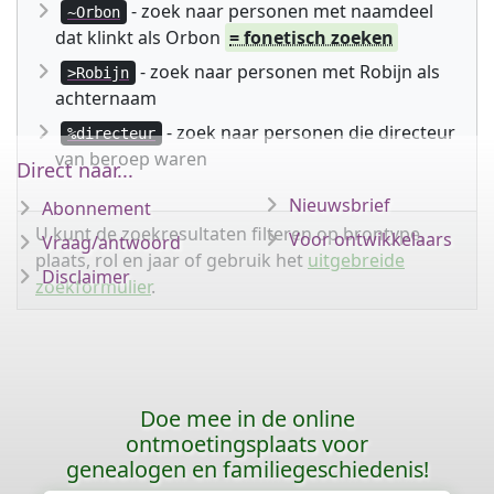
- zoek naar personen met naamdeel
~Orbon
dat klinkt als Orbon
= fonetisch zoeken
- zoek naar personen met Robijn als
>Robijn
achternaam
- zoek naar personen die directeur
%directeur
van beroep waren
Direct naar...
Nieuwsbrief
Abonnement
U kunt de zoekresultaten filteren op brontype,
Voor ontwikkelaars
Vraag/antwoord
plaats, rol en jaar of gebruik het
uitgebreide
Disclaimer
zoekformulier
.
Doe mee in de online
ontmoetingsplaats voor
genealogen en familiegeschiedenis!